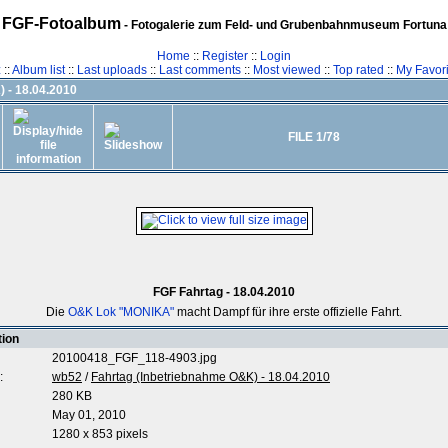
FGF-Fotoalbum
- Fotogalerie zum Feld- und Grubenbahnmuseum Fortuna
Home
::
Register
::
Login
z
::
Album list
::
Last uploads
::
Last comments
::
Most viewed
::
Top rated
::
My Favori
 - 18.04.2010
FILE 1/78
FGF Fahrtag - 18.04.2010
Die
O&K Lok "MONIKA"
macht Dampf für ihre erste offizielle Fahrt.
tion
20100418_FGF_118-4903.jpg
:
wb52
/
Fahrtag (Inbetriebnahme O&K) - 18.04.2010
280 KB
May 01, 2010
1280 x 853 pixels