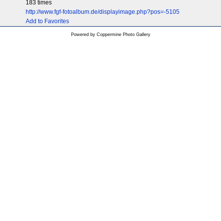
183 times
http://www.fgf-fotoalbum.de/displayimage.php?pos=-5105
Add to Favorites
Powered by
Coppermine Photo Gallery