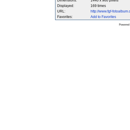
Dimensions:
1440 x 960 pixels
Displayed:
169 times
URL:
http://www.fgf-fotoalbu
Favorites:
Add to Favorites
Powered