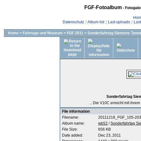
FGF-Fotoalbum
- Fotogal
Hom
Datenschutz
::
Album list
::
Last uploads
::
Las
Home
>
Fahrtage und Museum
>
FGF 2011
>
Sonderfahrtag Siemens Tanne
Sonderfahrtag Sie
... Die V10C erreicht mit ihre
File information
Filename:
20111218_FGF_105-203
Album name:
wb52
/
Sonderfahrtag Si
File Size:
656 KB
Date added:
Dec 23, 2011