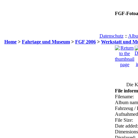
FGF-Foto
Datenschutz
::
Albu
Home
>
Fahrtage und Museum
>
FGF 2006
>
Werkstatt und Mu
Die K
File inform
Filename:
Album nam
Fahrzeug / 
Aufnahmed
File Size:
Date added
Dimensions
Displayed: