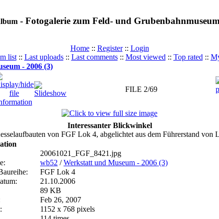
- Fotogalerie zum Feld- und Grubenbahnmuseu
album
Home
::
Register
::
Login
m list
::
Last uploads
::
Last comments
::
Most viewed
::
Top rated
::
My
seum - 2006 (3)
FILE 2/69
Interessanter Blickwinkel
esselaufbauten von FGF Lok 4, abgelichtet aus dem Führerstand von 
ation
20061021_FGF_8421.jpg
e:
wb52
/
Werkstatt und Museum - 2006 (3)
Baureihe:
FGF Lok 4
atum:
21.10.2006
89 KB
:
Feb 26, 2007
:
1152 x 768 pixels
114 times