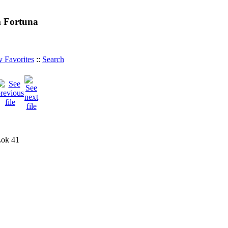
m Fortuna
 Favorites
::
Search
Lok 41