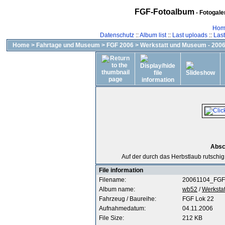
FGF-Fotoalbum
- Fotogal
Hom
Datenschutz
::
Album list
::
Last uploads
::
Las
Home
>
Fahrtage und Museum
>
FGF 2006
>
Werkstatt und Museum - 2006
Absc
Auf der durch das Herbstlaub rutschi
File information
Filename:
20061104_FGF
Album name:
wb52
/
Werksta
Fahrzeug / Baureihe:
FGF Lok 22
Aufnahmedatum:
04.11.2006
File Size:
212 KB