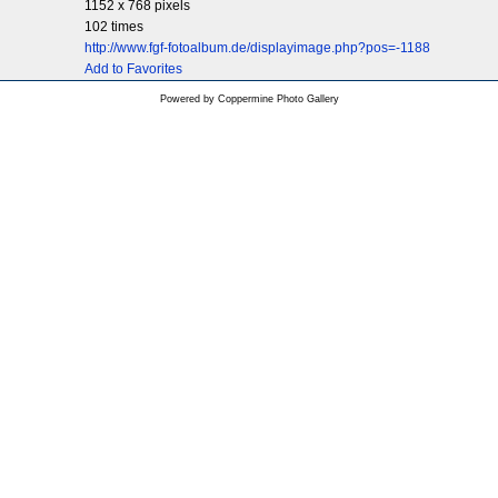
1152 x 768 pixels
102 times
http://www.fgf-fotoalbum.de/displayimage.php?pos=-1188
Add to Favorites
Powered by
Coppermine Photo Gallery