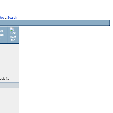
tes
::
Search
 Lok 41