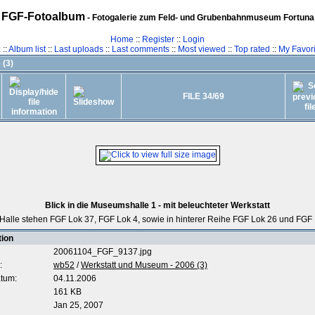
FGF-Fotoalbum
- Fotogalerie zum Feld- und Grubenbahnmuseum Fortuna
Home
::
Register
::
Login
z
::
Album list
::
Last uploads
::
Last comments
::
Most viewed
::
Top rated
::
My Favori
 (3)
FILE 34/69
Blick in die Museumshalle 1 - mit beleuchteter Werkstatt
 Halle stehen FGF Lok 37, FGF Lok 4, sowie in hinterer Reihe FGF Lok 26 und FGF
tion
20061104_FGF_9137.jpg
:
wb52
/
Werkstatt und Museum - 2006 (3)
tum:
04.11.2006
161 KB
Jan 25, 2007