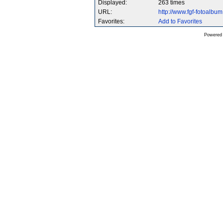
Displayed:
263 times
URL:
http://www.fgf-fotoalb
Favorites:
Add to Favorites
Powered