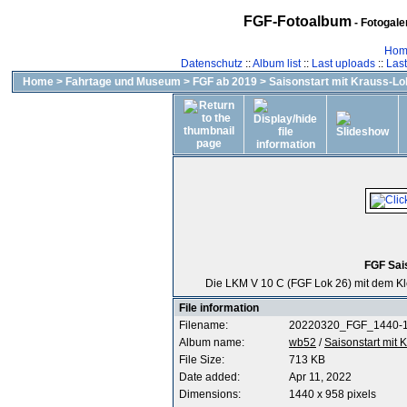
FGF-Fotoalbum
- Fotogal
Hom
Datenschutz
::
Album list
::
Last uploads
::
Las
Home
>
Fahrtage und Museum
>
FGF ab 2019
>
Saisonstart mit Krauss-L
FGF Sai
Die LKM V 10 C (FGF Lok 26) mit dem Kl
File information
Filename:
20220320_FGF_1440-1
Album name:
wb52
/
Saisonstart mit
File Size:
713 KB
Date added:
Apr 11, 2022
Dimensions:
1440 x 958 pixels