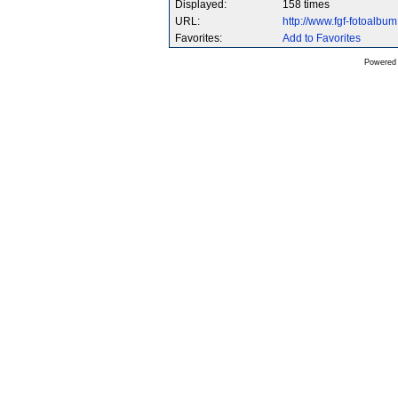
Displayed:
158 times
URL:
http://www.fgf-fotoalb
Favorites:
Add to Favorites
Powered