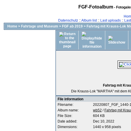
FGF-Fotoalbum
- Fotogal
Hom
Datenschutz
::
Album list
::
Last uploads
::
Las
Home
>
Fahrtage und Museum
>
FGF ab 2019
>
Fahrtag mit Krauss-Lok M
Fahrtag mit Kr
Die Krauss-Lok "MARTHA" mit dem Kle
File information
Filename:
20220807_FGF_1440-1
Album name:
wb52
/
Fahrtag mit Kra
File Size:
604 KB
Date added:
Dec 10, 2022
Dimensions:
1440 x 958 pixels