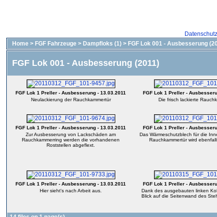
Datenschut
Home
>
FGF Fahrzeuge
>
Dampfloks (1)
>
FGF Lok 001 - Ausbesserung (2
FGF Lok 001 - Ausbesserung (2011)
FGF Lok 1 Preller - Ausbesserung - 13.03.2011
FGF Lok 1 Preller - Ausbesseru
Neulackierung der Rauchkammertür
Die frisch lackierte Rauc
FGF Lok 1 Preller - Ausbesserung - 13.03.2011
FGF Lok 1 Preller - Ausbesseru
Zur Ausbesserung von Lackschäden am
Das Wärmeschutzblech für die Inne
Rauchkammerring werden die vorhandenen
Rauchkammertür wird ebenfalls
Roststellen abgeflext.
FGF Lok 1 Preller - Ausbesserung - 13.03.2011
FGF Lok 1 Preller - Ausbesseru
Hier sieht's nach Arbeit aus.
Dank des ausgebauten linken Koh
Blick auf die Seitenwand des Ste