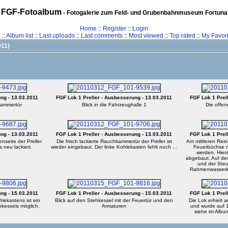
FGF-Fotoalbum
- Fotogalerie zum Feld- und Grubenbahnmuseum Fortuna
Home
::
Register
::
Login
z
::
Album list
::
Last uploads
::
Last comments
::
Most viewed
::
Top rated
::
My Favori
011)
ng - 13.03.2011
FGF Lok 1 Preller - Ausbesserung - 13.03.2011
FGF Lok 1 Prel
hkammertür
Blick in die Fahrzeughalle 1
Die offen
ng - 13.03.2011
FGF Lok 1 Preller - Ausbesserung - 13.03.2011
FGF Lok 1 Prel
nseite der Preller
Die frisch lackierte Rauchkammertür der Preller ist
Am mittleren Rein
 neu lackiert.
wieder eingebaut. Der linke Kohlekasten fehlt noch ...
Feuerbüchse m
werden. Hier
abgebaut. Auf de
und der Steu
Rahmenwasserka
ng - 15.03.2011
FGF Lok 1 Preller - Ausbesserung - 15.03.2011
FGF Lok 1 Prel
lekastens ist ein
Blick auf den Stehkessel mit der Feuertür und den
Die Lok erhielt 
hkessels möglich.
Armaturen
und wurde auf 1
siehe im Albu