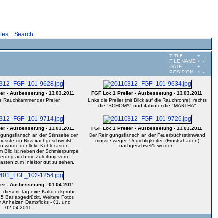
tes
::
Search
TITLE
+
-
FILE NAME
+
-
DATE
+
-
POSITION
+
-
ler - Ausbesserung - 13.03.2011
FGF Lok 1 Preller - Ausbesserung - 13.03.2011
e Rauchkammer der Preller
Links die Preller (mit Blick auf die Rauchrohre), rechts
die "SCHÖMA" und dahinter die "MARTHA"
ler - Ausbesserung - 13.03.2011
FGF Lok 1 Preller - Ausbesserung - 13.03.2011
igungsflansch an der Stirnseite der
Der Reinigungsflansch an der Feuerbüchsstirnwand
usste ein Riss nachgeschweißt
musste wegen Undichtigkeiten (Frostschaden)
zu wurde der linke Kohlekasten
nachgeschweißt werden.
m Bild ist neben der Schmierpumpe
erung auch die Zuleitung vom
sten zum Injektor gut zu sehen.
ler - Ausbesserung - 01.04.2011
an diesem Tag eine Kaltdrockprobe
5 Bar abgedrückt. Weitere Fotos
m Anheizen Dampfloks - 01. und
02.04.2011.