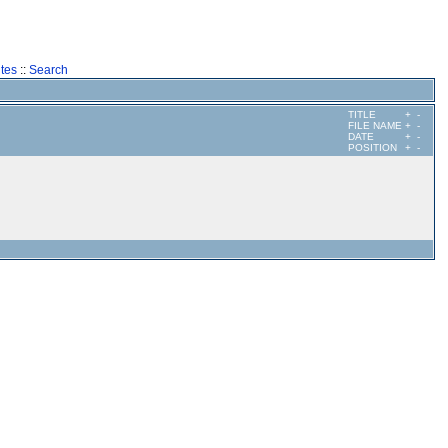
tes
::
Search
TITLE
+
-
FILE NAME
+
-
DATE
+
-
POSITION
+
-