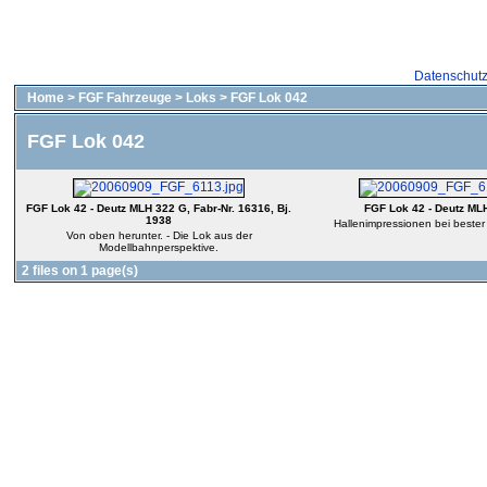
Datenschut
Home
>
FGF Fahrzeuge
>
Loks
>
FGF Lok 042
FGF Lok 042
FGF Lok 42 - Deutz MLH 322 G, Fabr-Nr. 16316, Bj.
FGF Lok 42 - Deutz ML
1938
Hallenimpressionen bei beste
Von oben herunter. - Die Lok aus der
Modellbahnperspektive.
2 files on 1 page(s)