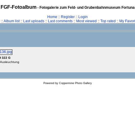
FGF-Fotoalbum
- Fotogalerie zum Feld- und Grubenbahnmuseum Fortuna
Home
::
Register
::
Login
z
::
Album list
::
Last uploads
::
Last comments
::
Most viewed
::
Top rated
::
My Favori
H 322 G
r Ausleuchtung
Powered by
Coppermine Photo Gallery