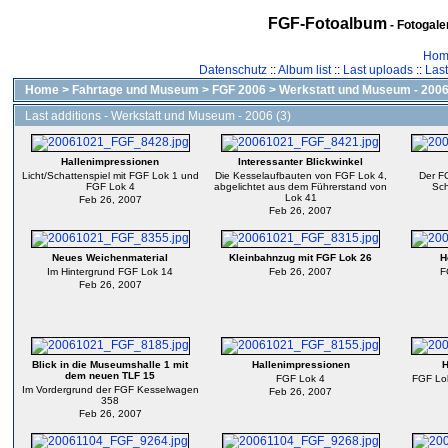
FGF-Fotoalbum
- Fotogal
Hom
Datenschutz
::
Album list
::
Last uploads
::
Las
Home
>
Fahrtage und Museum
>
FGF 2006
>
Werkstatt und Museum - 2006
Last additions - Werkstatt und Museum - 2006 (3)
Hallenimpressionen
Interessanter Blickwinkel
Licht/Schattenspiel mit FGF Lok 1 und
Die Kesselaufbauten von FGF Lok 4,
Der F
FGF Lok 4
abgelichtet aus dem Führerstand von
Sch
Lok 41
Feb 26, 2007
Feb 26, 2007
Neues Weichenmaterial
Kleinbahnzug mit FGF Lok 26
H
Im Hintergrund FGF Lok 14
Feb 26, 2007
F
Feb 26, 2007
Blick in die Museumshalle 1 mit
Hallenimpressionen
H
dem neuen TLF 15
FGF Lok 4
FGF Lok
Im Vordergrund der FGF Kesselwagen
Feb 26, 2007
358
Feb 26, 2007