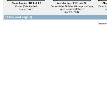
Abschleppen FGF Lok 22
Abschleppen FGF Lok 22
Abs
Kurzer Zwischenhalt
Der restliche Teil des Hilfstrupps würde
Dann hal
auch gerne mitfahren!
d
Jan 25, 2007
Jan 25, 2007
69 files on 4 page(s)
Powered