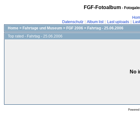
FGF-Fotoalbum
- Fotogal
Hom
Datenschutz
::
Album list
::
Last uploads
::
Las
Home
>
Fahrtage und Museum
>
FGF 2006
>
Fahrtag - 25.06.2006
Top rated - Fahrtag - 25.06.2006
No i
Powered