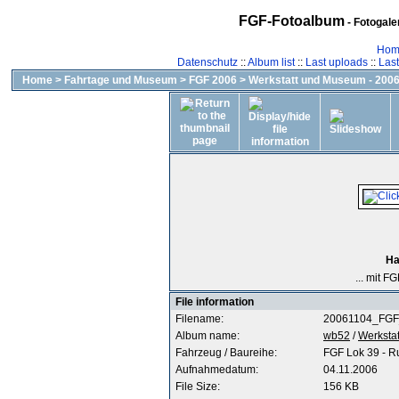
FGF-Fotoalbum
- Fotogal
Hom
Datenschutz
::
Album list
::
Last uploads
::
Las
Home
>
Fahrtage und Museum
>
FGF 2006
>
Werkstatt und Museum - 2006
Ha
... mit F
File information
Filename:
20061104_FGF
Album name:
wb52
/
Werksta
Fahrzeug / Baureihe:
FGF Lok 39 - R
Aufnahmedatum:
04.11.2006
File Size:
156 KB