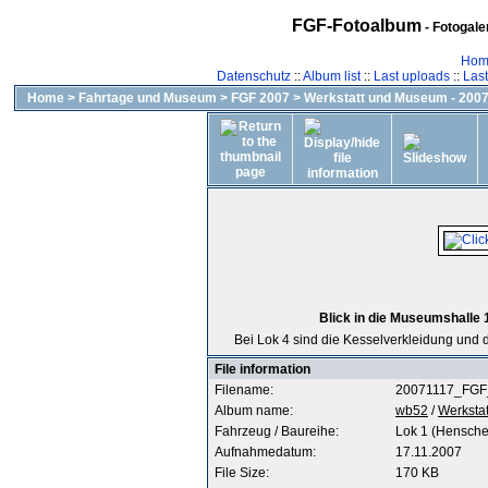
FGF-Fotoalbum
- Fotogal
Hom
Datenschutz
::
Album list
::
Last uploads
::
Las
Home
>
Fahrtage und Museum
>
FGF 2007
>
Werkstatt und Museum - 2007
Blick in die Museumshalle 
Bei Lok 4 sind die Kesselverkleidung und 
File information
Filename:
20071117_FGF
Album name:
wb52
/
Werksta
Fahrzeug / Baureihe:
Lok 1 (Hensche
Aufnahmedatum:
17.11.2007
File Size:
170 KB